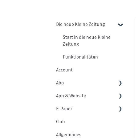
Die neue Kleine Zeitung
Start in die neue Kleine
Zeitung
Funktionalitäten
Account
Abo
App & Website
Abo
E-Paper
Zahlung
App
Club
Aboservice
Website
E-Paper Allgemein
Allgemeines
Kommentare
E-Paper Web