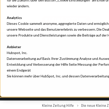
für die Zukunft über den Button „Cookie Einstellungen“ am Ende 
wieder ändern.
Analytics
Dieses Cookie sammelt anonyme, aggregierte Daten und ermöglichen
unsere Webseite und das Benutzererlebnis zu verbessern. Die Deak
unsere Produkte und Dienstleistungen sowie die Beiträge auf der H
Anbieter
Hubspot, Inc.
Datenverarbeitung auf Basis Ihrer Zustimmung Analyse und Auswer
Wie können wir Ihnen he
Entwicklung und Verbesserung der Hilfe Seite Messung der Perform
einem Endgerät
Sie können mehr über HubSpot, Inc. und dessen Datenverarbeitung
Es gibt keine Vorschläge, da das Suchfeld 
Kleine Zeitung Hilfe
Die neue Kleine 