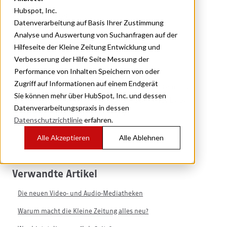
Hubspot, Inc.
Funktionalitäten
Datenverarbeitung auf Basis Ihrer Zustimmung
Analyse und Auswertung von Suchanfragen auf der
Die neuen Horoskope
Hilfeseite der Kleine Zeitung Entwicklung und
Verbesserung der Hilfe Seite Messung der
Performance von Inhalten Speichern von oder
Zugriff auf Informationen auf einem Endgerät
Unser Emoji-Horoskop ist charmant und erfrischend
Sie können mehr über HubSpot, Inc. und dessen
anders. Entdecke jeden Tag, was die Sterne für Liebe,
Datenverarbeitungspraxis in dessen
Gesundheit und Erfolg bereithalten.
Datenschutzrichtlinie
erfahren.
Alle Akzeptieren
Alle Ablehnen
Verwandte Artikel
Die neuen Video- und Audio-Mediatheken
Warum macht die Kleine Zeitung alles neu?