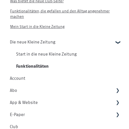
Was bietet die neue Club-Seite?
Funktionalitäten, die gefallen und den Alltag angenehmer
machen
Mein Start in die Kleine Zeitung
Die neue Kleine Zeitung
Start in die neue Kleine Zeitung
Funktionalitäten
Account
Abo
App & Website
Abo
E-Paper
Zahlung
App
Club
Aboservice
Website
E-Paper Allgemein