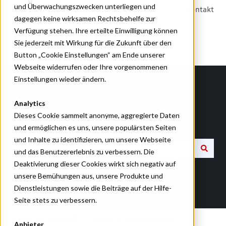
und Überwachungszwecken unterliegen und
Kontakt
dagegen keine wirksamen Rechtsbehelfe zur
Verfügung stehen. Ihre erteilte Einwilligung können
Sie jederzeit mit Wirkung für die Zukunft über den
Button „Cookie Einstellungen“ am Ende unserer
Webseite widerrufen oder Ihre vorgenommenen
Einstellungen wieder ändern.
Analytics
Dieses Cookie sammelt anonyme, aggregierte Daten
Wie können wir Ihnen helfen?
und ermöglichen es uns, unsere populärsten Seiten
und Inhalte zu identifizieren, um unsere Webseite
und das Benutzererlebnis zu verbessern. Die
Deaktivierung dieser Cookies wirkt sich negativ auf
Es gibt keine Vorschläge, da das Suchfeld leer ist.
unsere Bemühungen aus, unsere Produkte und
Dienstleistungen sowie die Beiträge auf der Hilfe-
Seite stets zu verbessern.
Kleine Zeitung Hilfe
Die neue Kleine Zeitung
Anbieter