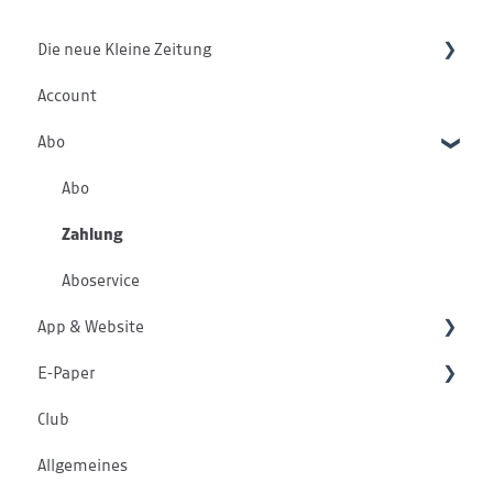
Die neue Kleine Zeitung
Account
Start in die neue Kleine Zeitung
Abo
Funktionalitäten
Abo
Zahlung
Aboservice
App & Website
E-Paper
App
Club
Website
E-Paper Allgemein
Allgemeines
Kommentare
E-Paper Web