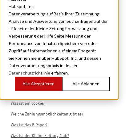
Hubspot, Inc.
Was ist Klarna?
Datenverarbeitung auf Basis Ihrer Zustimmung
Analyse und Auswertung von Suchanfragen auf der
Hilfeseite der Kleine Zeitung Entwicklung und
Verbesserung der Hilfe Seite Messung der
Klarna ist ein Service, das wir für den Bezahlvorgang
Performance von Inhalten Speichern von oder
einsetzen. Weitere Informationen zu Klarna finden Sie
Zugriff auf Informationen auf einem Endgerät
auch
hier
.
Sie können mehr über HubSpot, Inc. und dessen
Datenverarbeitungspraxis in dessen
Datenschutzrichtlinie
erfahren.
Verwandte Artikel
Alle Akzeptieren
Alle Ablehnen
Was ist "Abonnieren mit Google"?
Was ist ein Cookie?
Welche Zahlungsmöglichkeiten gibt es?
Was ist das E-Paper?
Was ist der Kleine Zeitung Club?