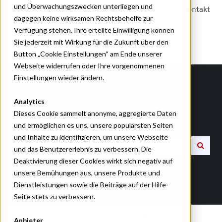
und Überwachungszwecken unterliegen und
Kontakt
dagegen keine wirksamen Rechtsbehelfe zur
Verfügung stehen. Ihre erteilte Einwilligung können
Sie jederzeit mit Wirkung für die Zukunft über den
Button „Cookie Einstellungen“ am Ende unserer
Webseite widerrufen oder Ihre vorgenommenen
Einstellungen wieder ändern.
Analytics
Dieses Cookie sammelt anonyme, aggregierte Daten
Wie können wir Ihnen helfen?
und ermöglichen es uns, unsere populärsten Seiten
und Inhalte zu identifizieren, um unsere Webseite
und das Benutzererlebnis zu verbessern. Die
Deaktivierung dieser Cookies wirkt sich negativ auf
Es gibt keine Vorschläge, da das Suchfeld leer ist.
unsere Bemühungen aus, unsere Produkte und
Dienstleistungen sowie die Beiträge auf der Hilfe-
Seite stets zu verbessern.
Kleine Zeitung Hilfe
Abo
Zahlung
Anbieter