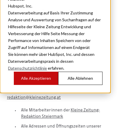
Hubspot, Inc.
Kontakt Redaktion und
Datenverarbeitung auf Basis Ihrer Zustimmung
Analyse und Auswertung von Suchanfragen auf der
Regionalbüros
Hilfeseite der Kleine Zeitung Entwicklung und
Verbesserung der Hilfe Seite Messung der
Performance von Inhalten Speichern von oder
Zugriff auf Informationen auf einem Endgerät
Redaktion Steiermark
Sie können mehr über HubSpot, Inc. und dessen
Datenverarbeitungspraxis in dessen
Datenschutzrichtlinie
erfahren.
Kleine Zeitung GmbH
Alle Akzeptieren
Alle Ablehnen
Gadollaplatz 1
8010 Graz
Telefon: +43 316 875 0
redaktion@kleinezeitung.at
Alle Mitarbeiter:innen der
Kleine Zeitung-
Redaktion Steiermark
Alle Adressen und Öffnungszeiten unserer