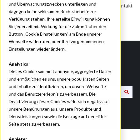
und Überwachungszwecken unterliegen und
Kontakt
dagegen keine wirksamen Rechtsbehelfe zur
Verfügung stehen. Ihre erteilte Einwilligung können
Sie jederzeit mit Wirkung für die Zukunft über den
Button „Cookie Einstellungen“ am Ende unserer
Webseite widerrufen oder Ihre vorgenommenen
Einstellungen wieder ändern.
Analytics
Dieses Cookie sammelt anonyme, aggregierte Daten
Wie können wir Ihnen helfen?
und ermöglichen es uns, unsere populärsten Seiten
und Inhalte zu identifizieren, um unsere Webseite
und das Benutzererlebnis zu verbessern. Die
Deaktivierung dieser Cookies wirkt sich negativ auf
Es gibt keine Vorschläge, da das Suchfeld leer ist.
unsere Bemühungen aus, unsere Produkte und
Dienstleistungen sowie die Beiträge auf der Hilfe-
Seite stets zu verbessern.
Kleine Zeitung Hilfe
Kontakt
Anbieter